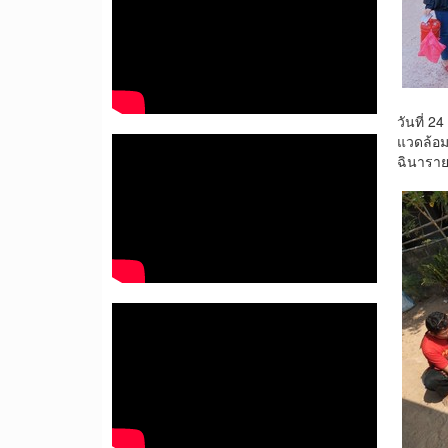
วันที่
แวดล้อม
ฉินาราย