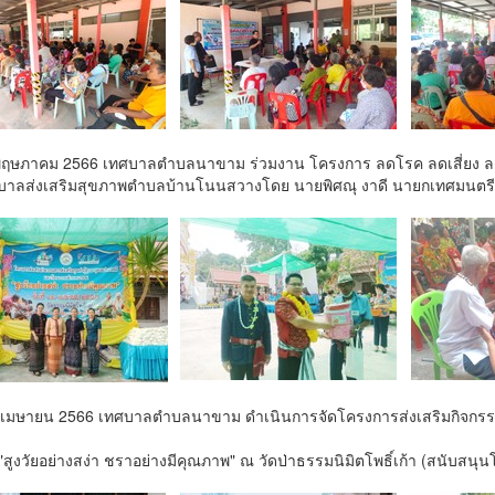
 2 พฤษภาคม 2566 เทศบาลตำบลนาขาม ร่วมงาน โครงการ ลดโรค ลดเสี่ย
บาลส่งเสริมสุขภาพตำบลบ้านโนนสวางโดย นายพิศณุ งาดี นายกเทศมนตร
12 เมษายน 2566 เทศบาลตำบลนาขาม ดำเนินการจัดโครงการส่งเสริมกิจกรร
สูงวัยอย่างสง่า ชราอย่างมีคุณภาพ" ณ วัดป่าธรรมนิมิตโพธิ์เก้า (สนับ