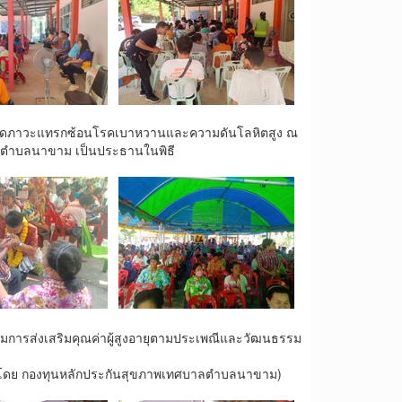
ง ลดภาวะแทรกซ้อนโรคเบาหวานและความดันโลหิตสูง ณ
ีตำบลนาขาม เป็นประธานในพิธี
มการส่งเสริมคุณค่าผู้สูงอายุตามประเพณีและวัฒนธรรม
สนุนโดย กองทุนหลักประกันสุขภาพเทศบาลตำบลนาขาม)