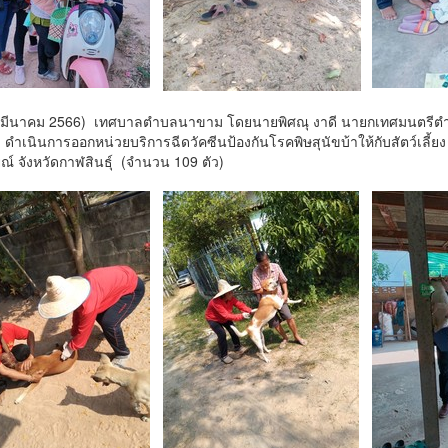
 24 มีนาคม 2566) เทศบาลตำบลนาขาม โดยนายพิศณุ งาดี นายกเทศมนตร
 ดำเนินการออกหน่วยบริการฉีดวัคซีนป้องกันโรคพิษสุนัขบ้าให้กับสัตว์เลี้ย
ณ์ จังหวัดกาฬสินธุ์ (จำนวน 109 ตัว)