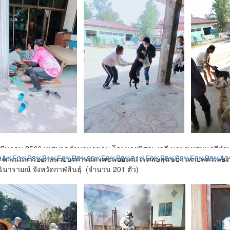
 23 มีนาคม 2566 เทศบาลตำบลนาขาม โดยนายพิศณุ งาดี นายกเทศมนตรี
 ดำเนินการออกหน่วยบริการฉีดวัคซีนป้องกันโรคพิษสุนัขบ้าให้กับสัตว์เลี้ย
ฉินารายณ์ จังหวัดกาฬสินธุ์ (จำนวน 201 ตัว)