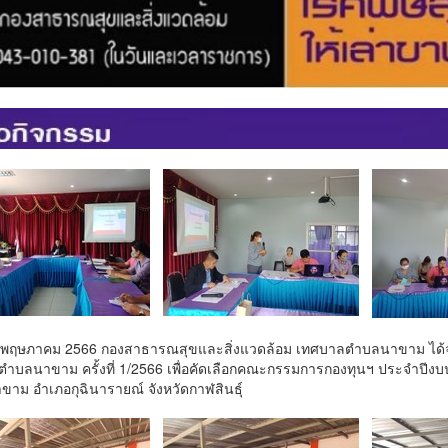
10 พฤษภาคม 2566 กองสาธารณสุขและสิ่งแวดล้อม เทศบาลตำบลนาขาม ได
ำบลนาขาม ครั้งที่ 1/2566 เพื่อคัดเลือกคณะกรรมการกองทุนฯ ประจำปีง
าม อำเภอกุฉินารายณ์ จังหวัดกาฬสินธุ์