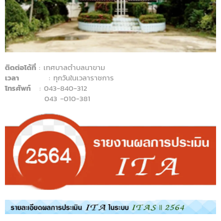
ติดต่อได้ที่
: เทศบาลตำบลนาขาม
เวลา
: ทุกวันในเวลาราชการ
โทรศัพท์
: 043-840-312
043 -010-381