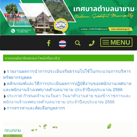
MENU
Toggle
navigatio
รายงานผลการนำการประเมินจริยธรรมไปใช้ในกระบวนการบริหาร
ทรัพยากรบุคคล
หลักเกณฑ์และวิธีการประเมินผลการปฏิบัติงานของพนักงานเทศบาล
และพนักงานจ้างเทศบาลตำบลนาขาม ประจำปีงบประมาณ 2566
ประกาศ กำหนดจำนวนวันลา วันมาทำงานสาย ของข้าราชการและ
พนักงานจ้างเทศบาลตำบลนาขาม ประจำปีงบประมาณ 2566
การสรรหาและคัดเลือกบุคลากร