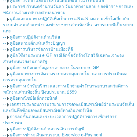
--
คู่มือการจัดทำและประสานแผนพัฒนาในระดับพื้นที่
--
ประกาศ กำหนดจำนวนวันลา วันมาทำงานสาย ของข้าราชการและ
พนักงานจ้างเทศบาลตำบลนาขาม
--
คู่มือและแนวทางปฏิบัติเพื่อเป็นการเสริมสร้างความเข้าใจเกี่ยวกับ
ระบบจำแนกตำแหน่งของข้าราชการส่วนท้องถิ่น จากระบบซีเป็นระบบ
แท่ง
--
คู่มือการปฏิบัติงานด้านวินัย
--
คู่มือสนามเด็กเล่นสร้างปัญญา
--
คู่มือการบริหารจัดการบ้านเมืองที่ดี
--
คู่มือใช้งานระบบ e-GP กรณีจัดซื้อจัดจ้างโดยวิธีเฉพาะเจาะจง
สำหรับหน่วยงานภาครัฐ
--
คู่มือการเปิดเผยข้อมูลราคากลาง ในระบบ e -GP
--
คู่มือแนวทางการจัดวางระบบควบคุมภายใน และการประเมินผล
การควบคุมภายใน
--
คู่มือการเข้ารับบริการและการเบิกจ่ายค่ารักษาพยาบาลสวัสดิการ
พนักงานส่วนท้องถิ่น ปีงบประมาณ 2559
--
คู่มือพาณิชย์อิเล็กทรอนิกส์
--
เอกสารประกอบการบรรยายการจดทะเบียนพาณิชย์ผ่านระบบจัดเก็บ
และบันทึกข้อมูลทะเบียนพาณิชย์ทางอินเทอร์เน็ต
--
การลดขั้นตอนและระยะเวลาการปฏิบัติราชการเพื่อบริการ
ประชาชน
--
คู่มือการปฏิบัติงานด้านการเงิน การบัญชี
--
คู่มือการชำระเงินผ่านระบบ E-service e-Payment