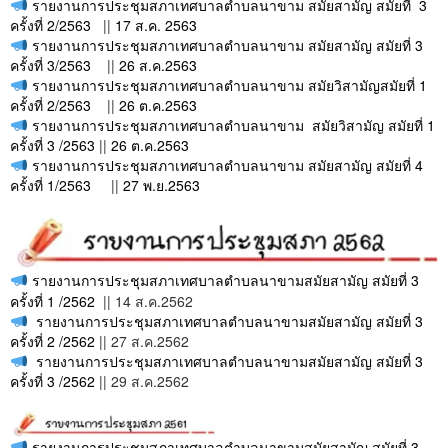
รายงานการประชุมสภาเทศบาลตำบลนาขาม สมัยสามัญ สมัยที่ 3
ครั้งที่ 2/2563
||
17 ส.ค. 2563
รายงานการประชุมสภาเทศบาลตำบลนาขาม สมัยสามัญ สมัยที่ 3
ครั้งที่ 3/2563
||
26 ส.ค.2563
รายงานการประชุมสภาเทศบาลตำบลนาขาม สมัยวิสามัญสมัยที่ 1
ครั้งที่ 2/2563
||
26 ต.ค.2563
รายงานการประชุมสภาเทศบาลตำบลนาขาม สมัยวิสามัญ สมัยที่ 1
ครั้งที่ 3 /2563
||
26 ต.ค.2563
รายงานการประชุมสภาเทศบาลตำบลนาขาม สมัยสามัญ สมัยที่ 4
ครั้งที่ 1/2563
||
27 พ.ย.2563
รายงานการประชุมสภาเทศบาลตำบลนาขามสมัยสามัญ สมัยที่ 3
ครั้งที่ 1 /2562
|| 14 ส.ค.2562
รายงานการประชุมสภาเทศบาลตำบลนาขามสมัยสามัญ สมัยที่ 3
ครั้งที่ 2 /2562
|| 27 ส.ค.2562
รายงานการประชุมสภาเทศบาลตำบลนาขามสมัยสามัญ สมัยที่ 3
ครั้งที่ 3 /2562
||
29 ส.ค.2562
รายงานการประชุมสภาเทศบาลตำบลนาขามสมัยสามัญ สมัยที่ 3