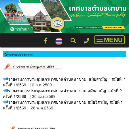
MENU
Toggle
navigatio
รายงานการประชุมสภาเทศบาลตำบลนาขาม สมัยสามัญ สมัยที่ 1
ครั้งที่ 1/2569
|| 2 ก.พ.2569
รายงานการประชุมสภาเทศบาลตำบลนาขาม สมัยสามัญ สมัยที่ 2
ครั้งที่ 1/2569
|| 20 เม.ย.2569
รายงานการประชุมสภาเทศบาลตำบลนาขาม สมัยวิสามัญ สมัยที่ 1
ครั้งที่ 1/2569
|| 28 พ.ค.2569