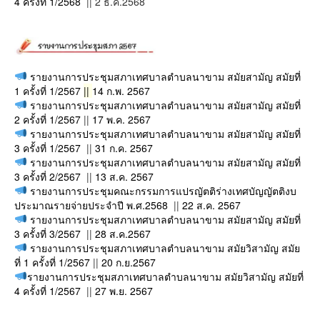
4 ครั้งที่ 1/2568
|| 2 ธ.ค.2568
รายงานการประชุมสภาเทศบาลตำบลนาขาม สมัยสามัญ สมัยที่
1 ครั้งที่ 1/2567
||
14 ก.พ. 2567
รายงานการประชุมสภาเทศบาลตำบลนาขาม สมัยสามัญ สมัยที่
2 ครั้งที่ 1/2567
||
17 พ.ค. 2567
รายงานการประชุมสภาเทศบาลตำบลนาขาม สมัยสามัญ สมัยที่
3 ครั้งที่ 1/2567
||
31 ก.ค. 2567
รายงานการประชุมสภาเทศบาลตำบลนาขาม สมัยสามัญ สมัยที่
3 ครั้งที่ 2/2567
||
13 ส.ค. 2567
รายงานการประชุมคณะกรรมการแปรญัตติร่างเทศบัญญัตติงบ
ประมาณรายจ่ายประจำปี พ.ศ.2568
||
22 ส.ค. 2567
รายงานการประชุมสภาเทศบาลตำบลนาขาม สมัยสามัญ สมัยที่
3 ครั้งที่ 3/2567
||
28 ส.ค.2567
รายงานการประชุมสภาเทศบาลตำบลนาขาม สมัยวิสามัญ สมัย
ที่ 1 ครั้งที่ 1/2567
||
20 ก.ย.2567
รายงานการประชุมสภาเทศบาลตำบลนาขาม สมัยวิสามัญ สมัยที่
4 ครั้งที่ 1/2567
||
27 พ.ย. 2567