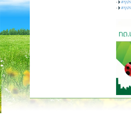
-
สรุป
-
สรุป