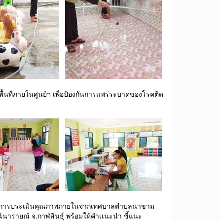
้นที่ภายในศูนย์ฯ เพื่อป้องกันการแพร่ระบาดของโรคติด
กรรมการประเมินคุณภาพภายในจากเทศบาลตำบลนาขาม
ินารายณ์ จ.กาฬสินธุ์ พร้อมให้คำเเนะนำ ชี้แนะ