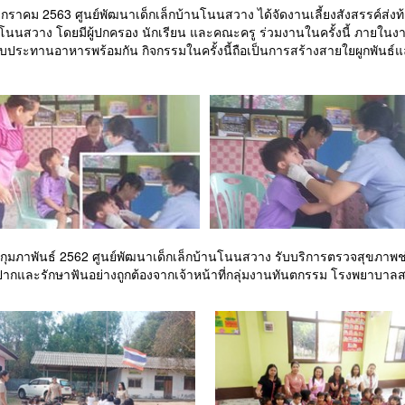
 มกราคม 2563 ศูนย์พัฒนาเด็กเล็กบ้านโนนสวาง ได้จัดงานเลี้ยงสังสรรค์ส่งท้า
นโนนสวาง โดยมีผู้ปกครอง นักเรียน และคณะครู ร่วมงานในครั้งนี้ ภายใน
งรับประทานอาหารพร้อมกัน กิจกรรมในครั้งนี้ถือเป็นการสร้างสายใยผูกพันธ์
27 กุมภาพันธ์ 2562 ศูนย์พัฒนาเด็กเล็กบ้านโนนสวาง รับบริการตรวจสุข
ากและรักษาฟันอย่างถูกต้องจากเจ้าหน้าที่กลุ่มงานทันตกรรม โรงพยาบาล