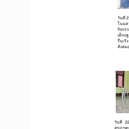
วันที่
โนนสวา
กิจกรรม
เด็กป
รื่นเร
สังคม
วันที่
สุขภาพป