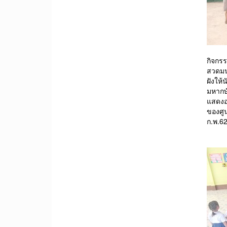
กิจกร
สวดมน
ฝังให้
มหากษั
แสดง
ของศู
ก.พ.62