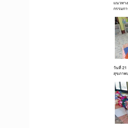
แนวทาง
กรรมการม
วันที่ 
สุขภาพป