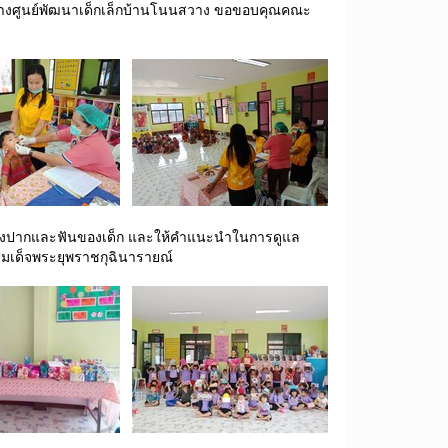
างศูนย์พัฒนาเด็กเล็กบ้านโนนสวาง ขอขอบคุณคณะ
ช่องปากและฟันของเด็ก และให้คำแนะนำในการดูแล
สมเด็จพระยุพราชกุฉินารายณ์