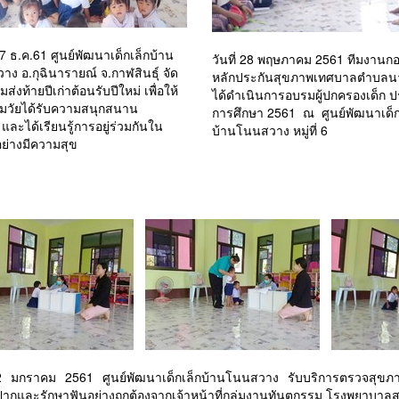
 27 ธ.ค.61 ศูนย์พัฒนาเด็กเล็กบ้าน
วันที่ 28 พฤษภาคม 2561 ทีมงานก
ง อ.กุฉินารายณ์ จ.กาฬสินธุ์ จัด
หลักประกันสุขภาพเทศบาลตำบล
ส่งท้ายปีเก่าต้อนรับปีใหม่ เพื่อให้
ได้ดำเนินการอบรมผู้ปกครองเด็ก ป
ฐมวัยได้รับความสนุกสนาน
การศึกษา 2561 ณ ศูนย์พัฒนาเด็ก
ิง และได้เรียนรู้การอยู่ร่วมกันใน
บ้านโนนสวาง หมู่ที่ 6
อย่างมีความสุข
 22 มกราคม 2561 ศูนย์พัฒนาเด็กเล็กบ้านโนนสวาง รับบริการตรวจสุข
ากและรักษาฟันอย่างถูกต้องจากเจ้าหน้าที่กลุ่มงานทันตกรรม โรงพยาบาล