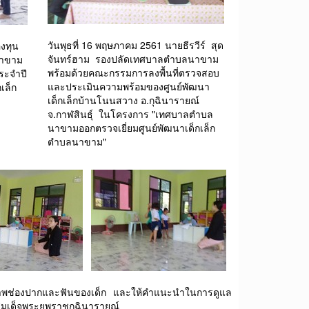
วันพุธที่ 16 พฤษภาคม 2561 นายธีรวีร์ สุด
องทุน
จันทร์ฮาม รองปลัดเทศบาลตำบลนาขาม
นาขาม
พร้อมด้วยคณะกรรมการลงพื้นที่ตรวจสอบ
ระจำปี
และประเมินความพร้อมของศูนย์พัฒนา
เล็ก
เด็กเล็กบ้านโนนสวาง อ.กุฉินารายณ์
จ.กาฬสินธุ์ ในโครงการ "เทศบาลตำบล
นาขามออกตรวจเยี่ยมศูนย์พัฒนาเด็กเล็ก
ตำบลนาขาม"
ภาพช่องปากและฟันของเด็ก และให้คำแนะนำในการดูแล
สมเด็จพระยุพราชกุฉินารายณ์