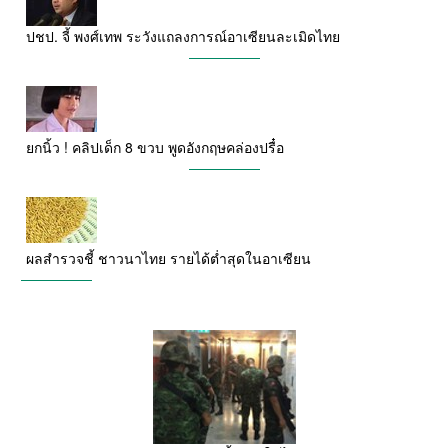
ปชป. จี้ พงศ์เทพ ระวังแถลงการณ์อาเซียนละเมิดไทย
ยกนิ้ว ! คลิปเด็ก 8 ขวบ พูดอังกฤษคล่องปรื๋อ
ผลสำรวจชี้ ชาวนาไทย รายได้ต่ำสุดในอาเซียน