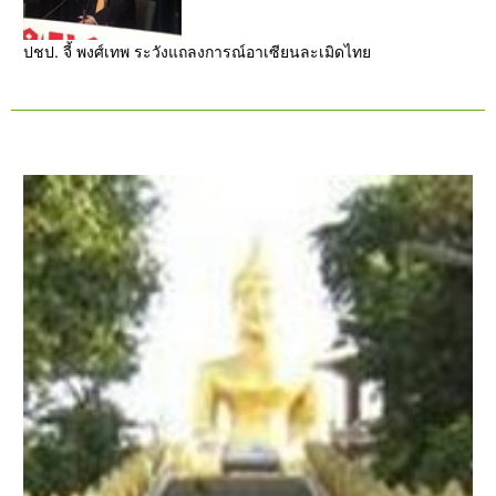
ปชป. จี้ พงศ์เทพ ระวังแถลงการณ์อาเซียนละเมิดไทย