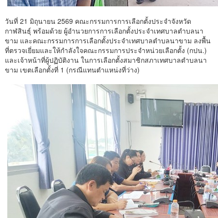
วันที่ 21 มิถุนายน 2569 คณะกรรมการการเลือกตั้งประจำจังหวัด
กาฬสินธุ์ พร้อมด้วย ผู้อำนวยการการเลือกตั้งประจำเทศบาลตำบลนา
ขาม และคณะกรรมการการเลือกตั้งประจำเทศบาลตำบลนาขาม ลงพื้น
ที่ตรวจเยี่ยมและให้กำลังใจคณะกรรมการประจำหน่วยเลือกตั้ง (กปน.)
และเจ้าหน้าที่ผู้ปฏิบัติงาน ในการเลือกตั้งสมาชิกสภาเทศบาลตำบลนา
ขาม เขตเลือกตั้งที่ 1 (กรณีแทนตำแหน่งที่ว่าง)