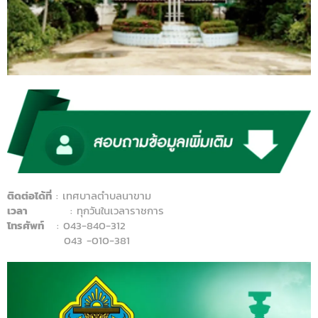
ติดต่อได้ที่
: เทศบาลตำบลนาขาม
เวลา
: ทุกวันในเวลาราชการ
โทรศัพท์
: 043-840-312
043 -010-381