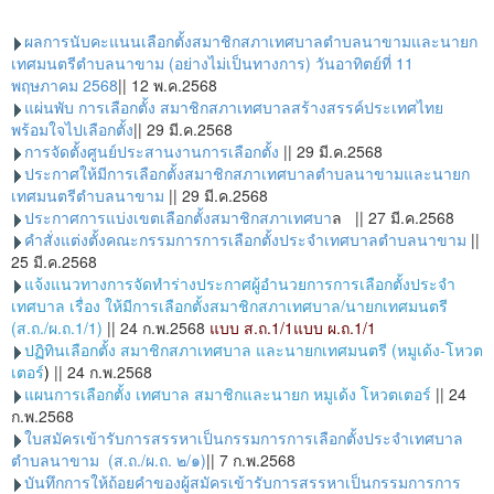
ผลการนับคะแนนเลือกตั้งสมาชิกสภาเทศบาลตำบลนาขามและนายก
เทศมนตรีตำบลนาขาม (อย่างไม่เป็นทางการ) วันอาทิตย์ที่ 11
พฤษภาคม 2568
|| 12 พ.ค.2568
แผ่นพับ การเลือกตั้ง สมาชิกสภาเทศบาลสร้างสรรค์ประเทศไทย
พร้อมใจไปเลือกตั้ง
|| 29 มี.ค.2568
การจัดตั้งศูนย์ประสานงานการเลือกตั้ง
||
29 มี.ค.2568
ประกาศให้มีการเลือกตั้งสมาชิกสภาเทศบาลตำบลนาขามและนายก
เทศมนตรีตำบลนาขาม
|| 29 มี.ค.2568
ประกาศการแบ่งเขตเลือกตั้งสมาชิกสภาเทศบา
ล
|| 27 มี.ค.2568
คำสั่งแต่งตั้งคณะกรรมการการเลือกตั้งประจำเทศบาลตำบลนาขาม
||
25 มี.ค.2568
แจ้งแนวทางการจัดทำร่างประกาศผู้อำนวยการการเลือกตั้งประจำ
เทศบาล เรื่อง ให้มีการเลือกตั้งสมาชิกสภาเทศบาล/นายกเทศมนตรี
(ส.ถ./ผ.ถ.1/1)
|| 24 ก.พ.2568
แบบ ส.ถ.1/1
แบบ ผ.ถ.1/1
ปฏิทินเลือกตั้ง สมาชิกสภาเทศบาล และนายกเทศมนตรี (หมูเด้ง-โหวต
เตอร์
)
|| 24 ก.พ.2568
แผนการเลือกตั้ง เทศบาล สมาชิกและนายก หมูเด้ง โหวตเตอร์
|| 24
ก.พ.2568
ใบสมัครเข้ารับการสรรหาเป็นกรรมการการเลือกตั้งประจำเทศบาล
ตำบลนาขาม (ส.ถ./ผ.ถ. ๒/๑)
|| 7 ก.พ.2568
บันทึกการให้ถ้อยคำของผู้สมัครเข้ารับการสรรหาเป็นกรรมการการ