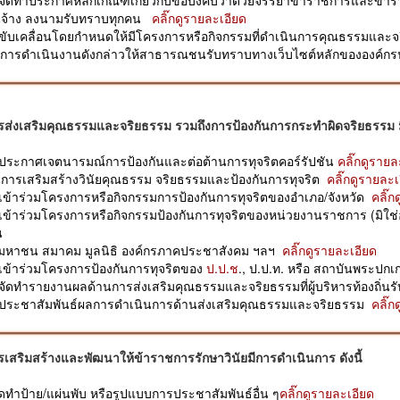
จ้าง ลงนามรับทราบทุกคน
คลิ๊กดูรายละเอียด
รขับเคลื่อนโดยกำหนดให้มีโครงการหรือกิจกรรมที่ดำเนินการคุณธรรมและจร
ารดำเนินงานดังกล่าวให้สาธารณชนรับทราบทางเว็บไซต์หลักขององค์กร
รส่งเสริมคุณธรรมและจริยธรรม รวมถึงการป้องกันการกระทำผิดจริยธรรม มี
รประกาศเจตนารมณ์การป้องกันและต่อต้านการทุจริตคอร์รัปชัน
คลิ๊กดูรายล
นการเสริมสร้างวินัยคุณธรรม จริยธรรมและป้องกันการทุจริต
คลิ๊กดูรายละเ
รเข้าร่วมโครงการหรือกิจกรรมการป้องกันการทุจริตของอำเภอ/จังหวัด
คลิ๊ก
รเข้าร่วมโครงการหรือกิจกรรมป้องกันการทุจริตของหน่วยงานราชการ (มิใช่อำ
น
มหาชน สมาคม มูลนิธิ องค์กรภาคประชาสังคม ฯลฯ
คลิ๊กดูรายละเอียด
รเข้าร่วมโครงการป้องกันการทุจริตของ
ป.ป.ช
., ป.ป.ท. หรือ สถาบันพระปก
รจัดทำรายงานผลด้านการส่งเสริมคุณธรรมและจริยธรรมที่ผู้บริหารท้องถิ่
รประชาสัมพันธ์ผลการดำเนินการด้านส่งเสริมคุณธรรมและจริยธรรม
คลิ๊ก
รเสริมสร้างและพัฒนาให้ข้าราชการรักษาวินัยมีการดำเนินการ ดังนี้
ัดทำป้าย/แผ่นพับ หรือรูปแบบการประชาสัมพันธ์อื่น ๆ
คลิ๊กดูรายละเอียด