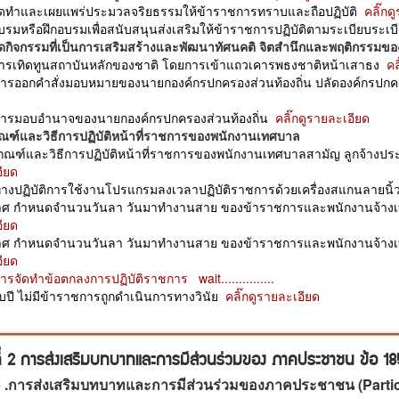
ัดทำและเผยแพร่ประมวลจริยธรรมให้ข้าราชการทราบและถือปฏิบัติ
คลิ๊กด
บรมหรือฝึกอบรมเพื่อสนับสนุนส่งเสริมให้ข้าราชการปฏิบัติตามระเบียบระ
ัดกิจกรรมที่เป็นการเสริมสร้างและพัฒนาทัศนคติ จิตสำนึกและพฤติกรรมของ
ารเทิดทูนสถาบันหลักของชาติ โดยการเข้าแถวเคารพธงชาติหน้าเสาธง
คล
ารออกคําสั่งมอบหมายของนายกองค์กรปกครองส่วนท้องถิ่น ปลัดองค์กรปกค
การมอบอํานาจของนายกองค์กรปกครองส่วนท้องถิ่น
คลิ๊กดูรายละเอียด
กณฑ์และวิธีการปฏิบัติหน้าที่ราชการของพนักงานเทศบาล
เกณฑ์และวิธีการปฏิบัติหน้าที่ราชการของพนักงานเทศบาลสามัญ ลูกจ้
ียด
างปฏิบัติการใช้งานโปรแกรมลงเวลาปฏิบัติราชการด้วยเครื่องสแกนลายนิ้
าศ กำหนดจำนวนวันลา วันมาทำงานสาย ของข้าราชการและพนักงานจ้
ียด
าศ กำหนดจำนวนวันลา วันมาทำงานสาย ของข้าราชการและพนักงานจ้
ียด
รจัดทําข้อตกลงการปฏิบัติราชการ wait...............
บปี ไม่มีข้าราชการถูกดำเนินการทางวินัย
คลิ๊กดูรายละเอี
ยด
ี่ 2 การส่งเสริมบทบาทและการมีส่วนร่วมของ ภาคประชาชน ข้อ 1
5 .การส่งเสริมบทบาทและการมีส่วนร่วมของภาคประชาชน (Partic