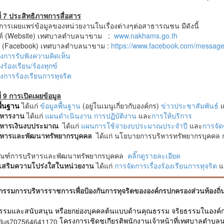
ดที่ 7 ประสิทธิภาพการสื่อสาร
การเผยแพร่ข้อมูลของหน่วยงานในเรื่องต่างๆต่อสาธารณชน มีดังนี้
ไซต์ (Website) เทศบาลตำบลนาขาม :
www.nakhams.go.th
๊ก (Facebook) เทศบาลตำบลนาขาม :
https://www.facebook.com/messa
งการรับฟังความคิดเห็น
งร้องเรียน/ร้องทุกข์
งการร้องเรียนการทุจริต
ที่ 9 การเปิดเผยข้อมูล
พื้นฐาน
ได้แก่
ข้อมูลพื้นฐาน
(อยู่ในเมนูเกี่ยวกับองค์กร)
ข่าวประชาสัมพันธ์
แ
ิหารงาน
ได้แก่
แผนดำเนินงาน
การปฏิบัติงาน
และ
การให้บริการ
ิหารเงินงบประมาณ
ได้แก่
แผนการใช้จ่ายงบประมาณประจำปี
และ
การจัด
ิหารและพัฒนาทรัพยากรบุค
คล
ได้แก่ นโยบายการบริหารทรัพยากรบุคคล
ณฑ์การบริหารและพัฒนาทรัพยากรบุคคล
คลิ๊กดูรายละเอียด
งเสริมความโปร่งใสในหน่วยงาน
ได้แก่
การจัดการเรื่องร้องเรียนการทุจริต
แ
จกรรมการบริหารราชการเพื่อป้องกันการทุจริตขององค์กรปกครองส่วนท้องถิ่น
จกรรมและสนับสนุน หรือยกย่องบุคคลต้นแบบด้านคุณธรรม จริยธรรมในองค์
โครงการเชิดชูเกียรติพนักงานเจ้าหน้าที่เทศบาลตำบล