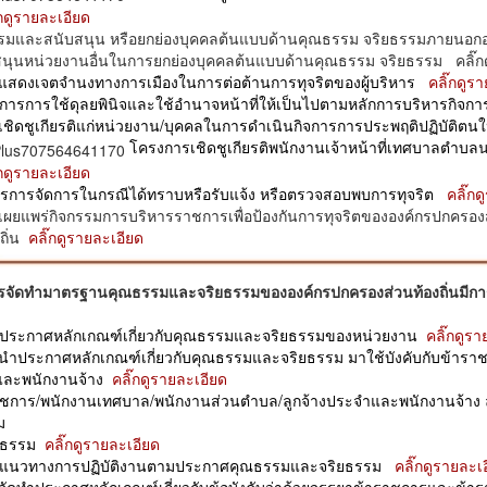
๊กดูรายละเอียด
รรมและสนับสนุน หรือยกย่องบุคคลต้นแบบด้านคุณธรรม จริยธรรมภายนอกอง
สนุนหน่วยงานอื่นในการยกย่องบุคคลต้นแบบด้านคุณธรรม จริยธรรม คลิ๊ก
รแสดงเจตจำนงทางการเมืองในการต่อต้านการทุจริตของผู้บริหาร
คลิ๊กดูร
การการใช้ดุลยพินิจและใช้อำนาจหน้าที่ให้เป็นไปตามหลักการบริหารกิจการ
รเชิดชูเกียรติแก่หน่วยงาน/บุคคลในการดำเนินกิจการการประพฤติปฏิบัติตนให
โครงการเชิดชูเกียรติพนักงานเจ้าหน้าที่เทศบาลตำบล
๊กดูรายละเอียด
ตรการจัดการในกรณีได้ทราบหรือรับแจ้ง หรือตรวจสอบพบการทุจริต
คลิ๊ก
เผยแพร่กิจกรรมการบริหารราชการเพื่อป้องกันการทุจริตขององค์กรปกครองส
ถิ่น
คลิ๊กดูรายละเอียด
รจัดทำมาตรฐานคุณธรรมและจริยธรรมขององค์กรปกครองส่วนท้องถิ่นมีการด
ำประกาศหลักเกณฑ์เกี่ยวกับคุณธรรมและจริยธรรมของหน่วยงาน
คลิ๊กดูร
นำประกาศหลักเกณฑ์เกี่ยวกับคุณธรรมและจริยธรรม มาใช้บังคับกับข้ารา
และพนักงานจ้าง
คลิ๊กดูรายละเอียด
ราชการ/พนักงานเทศบาล/พนักงานส่วนตำบล/ลูกจ้างประจำและพนักงานจ้า
ม
ยธรรม
คลิ๊กดูรายละเอียด
ทำแนวทางการปฏิบัติงานตามประกาศคุณธรรมและจริยธรรม
คลิ๊กดูรายละเ
รจัดทำประกาศหลักเกณฑ์เกี่ยวกับข้อบังคับว่าด้วยจรรยาข้าราชการและข