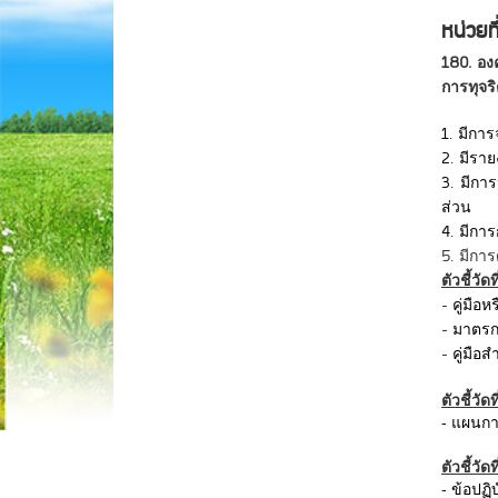
หน่วยท
180. อง
การทุจร
1. มีกา
2. มีรา
3.
มีกา
ส่วน ท
4. มีก
5. มีการ
ตัวชี้วัด
-
คู่มือ
-
มาตรกา
-
คู่มื
ตัวชี้วั
-
แผนการ
ตัวชี้วั
-
ข้อปฏิ